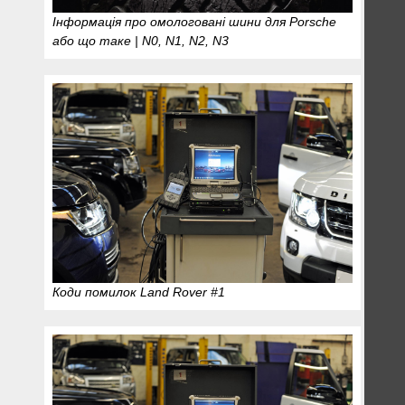
Інформація про омологовані шини для Porsche
або що таке | N0, N1, N2, N3
Коди помилок Land Rover #1