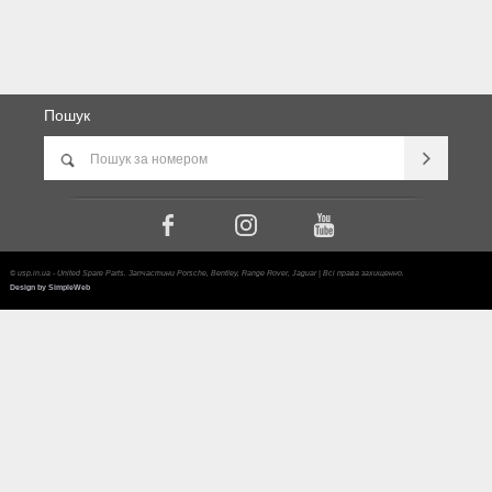
Пошук
© usp.in.ua - United Spare Parts. Запчастини Porsche, Bentley, Range Rover, Jaguar | Всі права захищенно.
Design by SimpleWeb