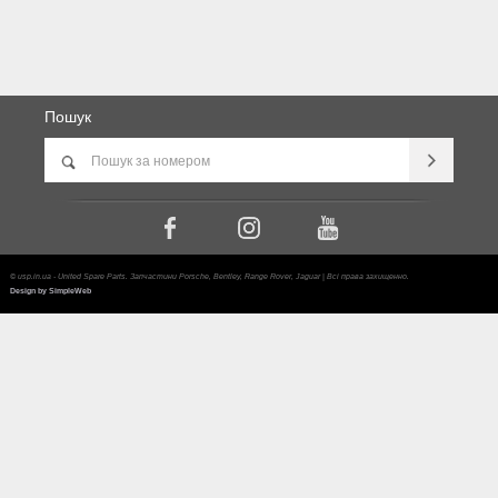
Пошук
© usp.in.ua - United Spare Parts. Запчастини Porsche, Bentley, Range Rover, Jaguar | Всі права захищенно.
Design by SimpleWeb