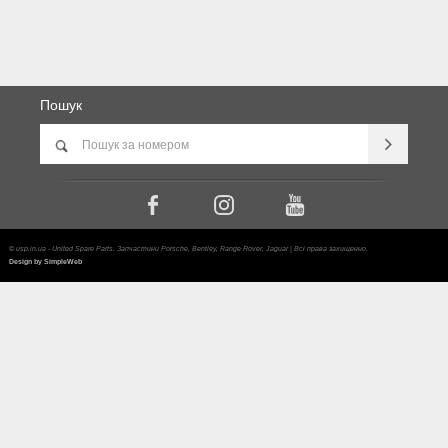
Пошук
© usp.in.ua - United Spare Parts. Запчастини Porsche, Bentley, Range Rover, Jaguar | Всі права захищенно.
Design by SimpleWeb