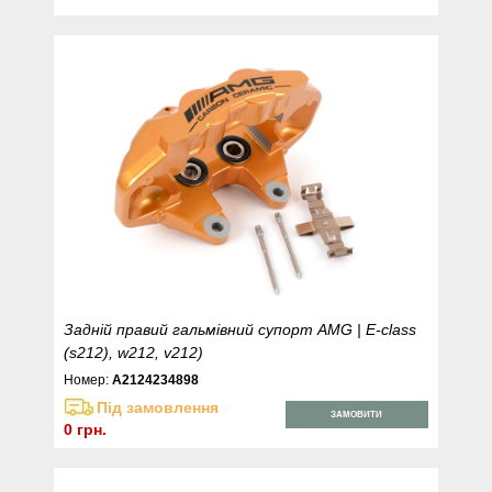
Задній правий гальмівний супорт AMG | E-class
(s212), w212, v212)
Номер:
A2124234898
Під замовлення
ЗАМОВИТИ
0 грн.