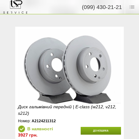
(099) 430-21-21
Диск гальмівний передній | E-class (w212, v212,
s212)
Номер:
A2124211312
В наявності
ДО КОШИКА
3927 грн.