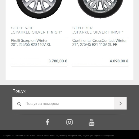
Пошук
© usp.in.ua - United Spare Parts. Запчастини Porsche, Bentley, Range Rover, Jaguar | Всі права захищенно.