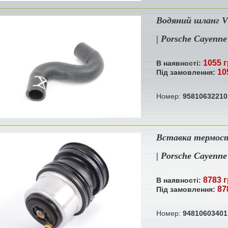
Водяний шланг V8
| Porsche Cayenne
1055 г
В наявності:
10
Під замовлення:
Номер:
95810632210
Вставка термост
| Porsche Cayenne
8783 г
В наявності:
87
Під замовлення:
Номер:
94810603401