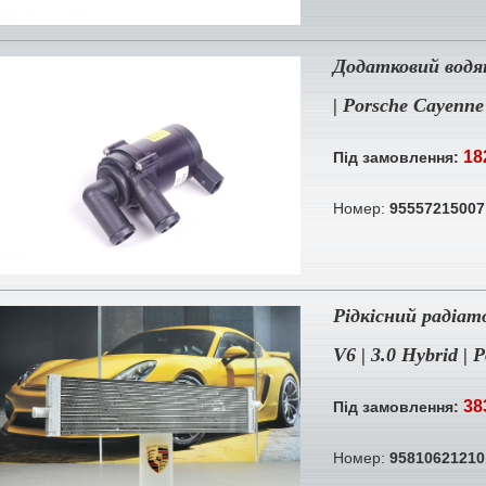
Додатковий водя
| Porsche Cayenne
18
Під замовлення:
Номер:
95557215007
Рідкісний радіа
V6 | 3.0 Hybrid |
38
Під замовлення:
Номер:
95810621210