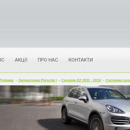
ІС
АКЦІЇ
ПРО НАС
КОНТАКТИ
Головна
–
Запчастини Porsche |
–
Cayenne E2 2011 - 2014
–
Система охо