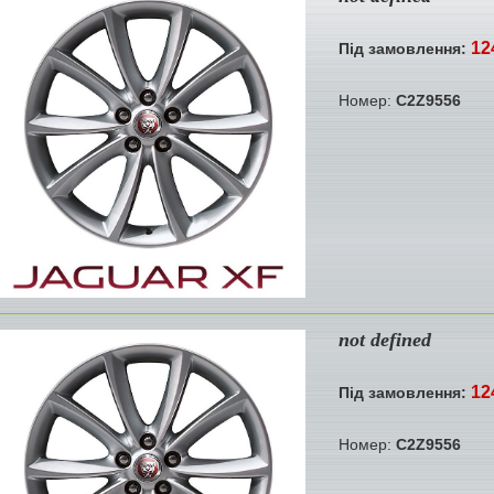
12
Під замовлення:
Номер:
C2Z9556
not defined
12
Під замовлення:
Номер:
C2Z9556