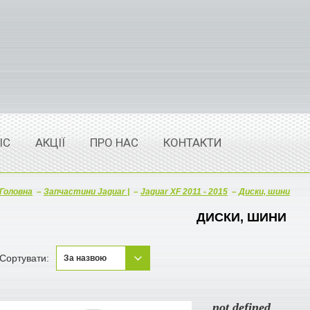
ІС
АКЦІЇ
ПРО НАС
КОНТАКТИ
Головна
–
Запчастини Jaguar |
–
Jaguar XF 2011 - 2015
–
Диски, шини
ДИСКИ, ШИНИ
Сортувати:
За назвою
За назвою
not defined
Новинки