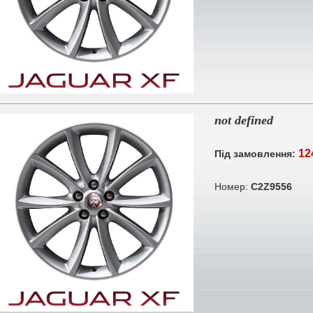
not defined
12
Під замовлення:
Номер:
C2Z9556