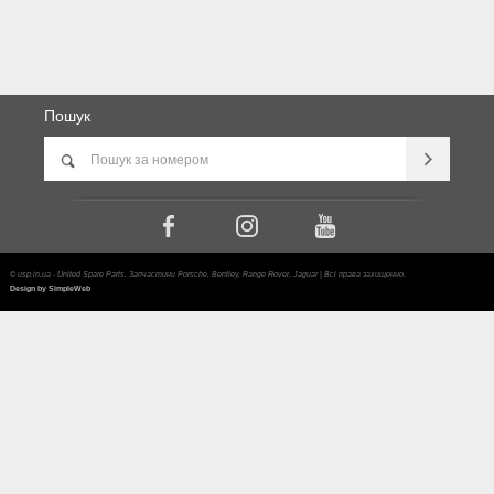
Пошук
© usp.in.ua - United Spare Parts. Запчастини Porsche, Bentley, Range Rover, Jaguar | Всі права захищенно.
Design by SimpleWeb