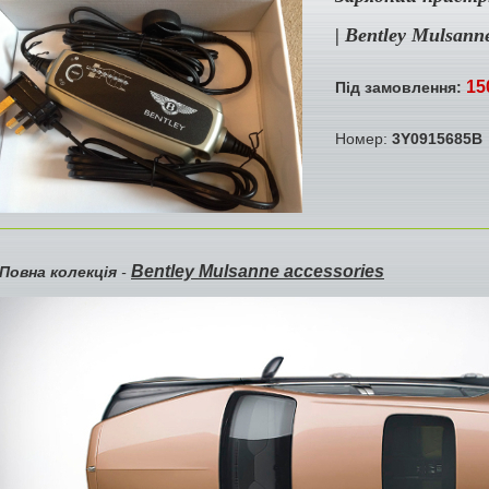
| Bentley Mulsann
15
Під замовлення:
Номер:
3Y0915685B
Bentley Mulsanne accessories
Повна колекція
-