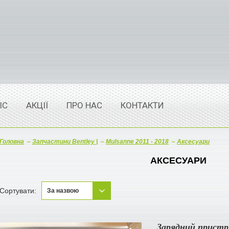
ІС
АКЦІЇ
ПРО НАС
КОНТАКТИ
Головна
–
Запчастини Bentley |
–
Mulsanne 2011 - 2018
–
Аксесуари
АКСЕСУАРИ
Сортувати:
За назвою
За назвою
Зарядний пристр
Новинки