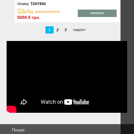
Номер:
T2H7950
Під замовлення
ЗАМОВИТИ
5050.5 грн.
1
2
3
<наст>
Пошук