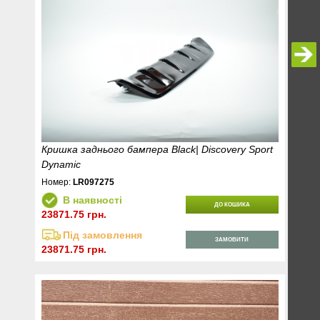
Кришка заднього бампера Black| Discovery Sport
Dynamic
Номер:
LR097275
В наявності
ДО КОШИКА
23871.75 грн.
Під замовлення
ЗАМОВИТИ
23871.75 грн.