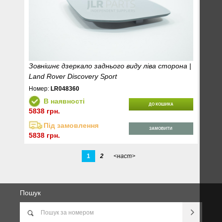
Зовнішнє дзеркало заднього виду ліва сторона |
Land Rover Discovery Sport
Номер:
LR048360
В наявності
ДО КОШИКА
5838 грн.
Під замовлення
ЗАМОВИТИ
5838 грн.
1
2
<наст>
Пошук