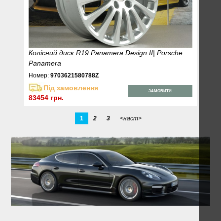
Колісний диск R19 Panamera Design II| Porsche
Panamera
Номер:
9703621580788Z
Під замовлення
ЗАМОВИТИ
83454 грн.
1
2
3
<наст>