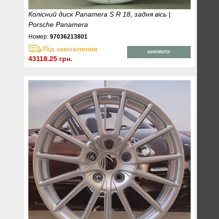
Колісний диск Panamera S R 18, задня вісь |
Porsche Panamera
Номер:
97036213801
Під замовлення
ЗАМОВИТИ
43118.25 грн.