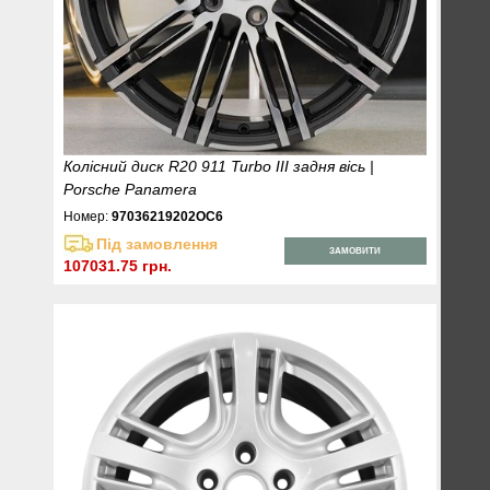
Колісний диск R20 911 Turbo III задня вісь |
Porsche Panamera
Номер:
97036219202OC6
Під замовлення
ЗАМОВИТИ
107031.75 грн.