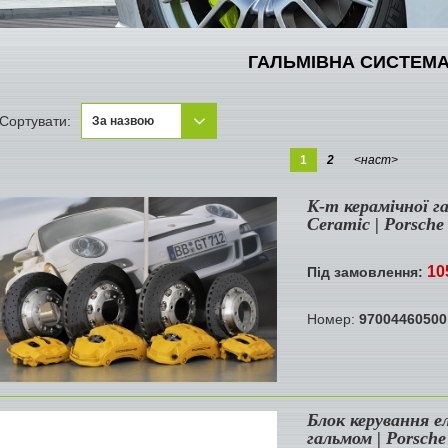
ГАЛЬМІВНА СИСТЕМ
Сортувати:
За назвою
За назвою
1
2
<наст>
Новинки
К-т керамічної 
Ceramic | Porsch
10
Під замовлення:
Номер:
97004460500
Блок керування 
гальмом | Porsch