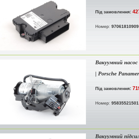
42
Під замовлення:
Номер:
97061810909
Вакуумний насос 
| Porsche Paname
71
Під замовлення:
Номер:
95835521501
Вакуумний підси