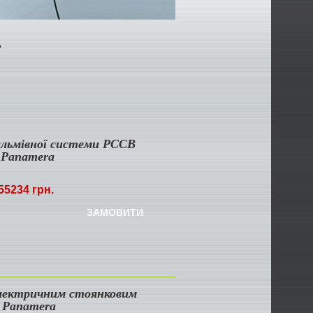
А
гальмівної системи PCCB
e Panamera
55234 грн.
ЗАМОВИТИ
електричним стоянковим
e Panamera