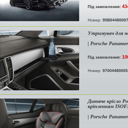
43
Під замовлення:
Номер:
95B0448000
Утримувач для н
| Porsche Paname
10
Під замовлення:
Номер:
97004480005
Дитяче крісло Por
кріпленням ISOFI
| Porsche Paname