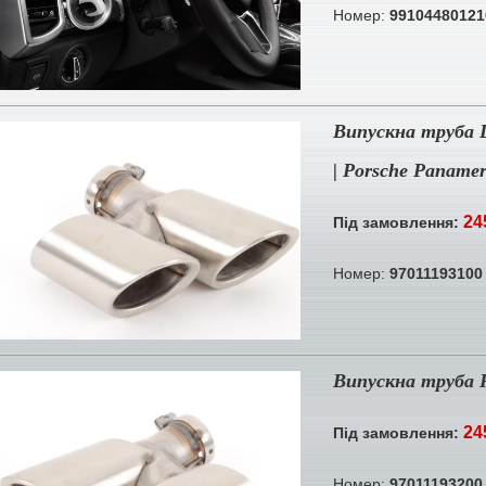
Номер:
99104480121
Випускна труба L
| Porsche Paname
24
Під замовлення:
Номер:
97011193100
Випускна труба R
24
Під замовлення:
Номер:
97011193200