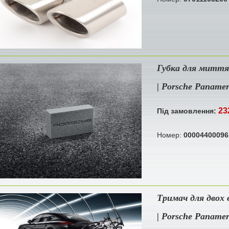
Губка для миття
| Porsche Paname
23
Під замовлення:
Номер:
00004400096
Тримач для двох 
| Porsche Paname