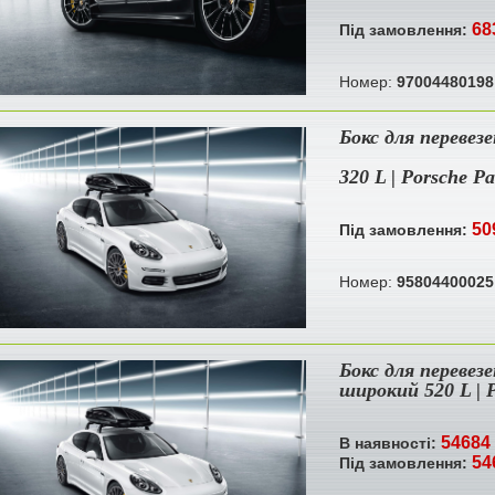
68
Під замовлення:
Номер:
97004480198
Бокс для перевез
320 L | Porsche P
50
Під замовлення:
Номер:
95804400025
Бокс для перевез
широкий 520 L | 
54684 
В наявності:
54
Під замовлення: