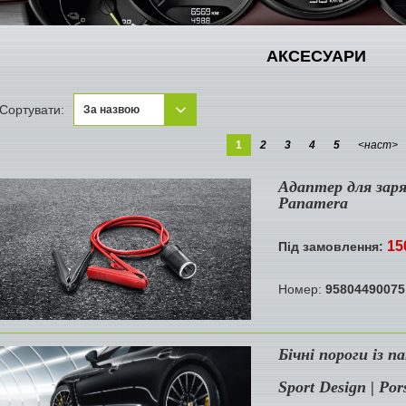
АКСЕСУАРИ
Сортувати:
За назвою
За назвою
1
2
3
4
5
<наст>
Новинки
Адаптер для заря
Panamera
15
Під замовлення:
Номер:
95804490075
Бічні пороги із п
Sport Design | Po