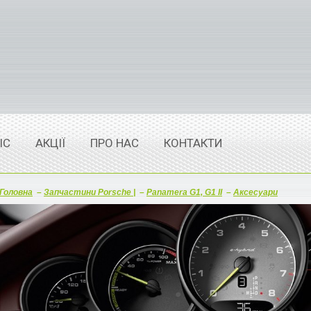
ІС
АКЦІЇ
ПРО НАС
КОНТАКТИ
Головна
–
Запчастини Porsche |
–
Panamera G1, G1 II
–
Аксесуари