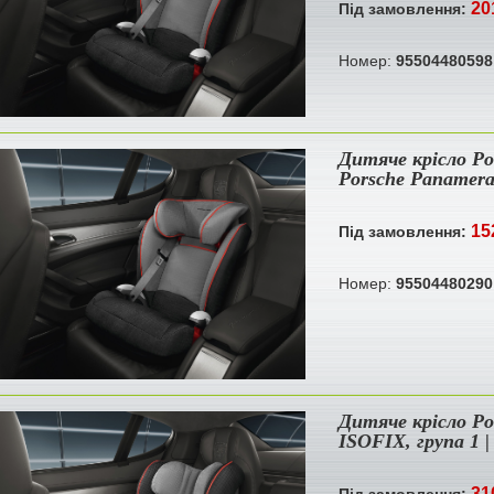
20
Під замовлення:
Номер:
95504480598
Дитяче крісло Por
Porsche Panamer
15
Під замовлення:
Номер:
95504480290
Дитяче крісло Por
ISOFIX, група 1 
31
Під замовлення: