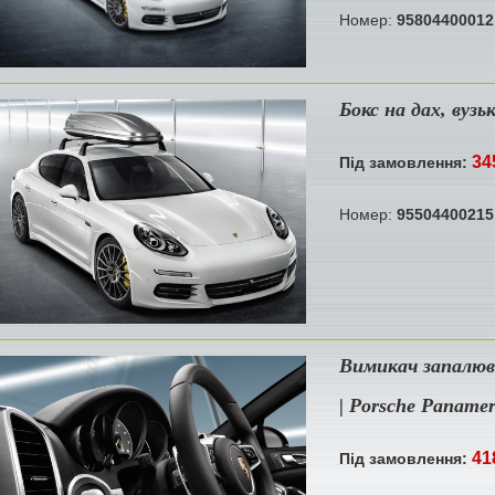
Номер:
95804400012
Бокс на дах, вузь
34
Під замовлення:
Номер:
95504400215
Вимикач запалюв
| Porsche Paname
41
Під замовлення: