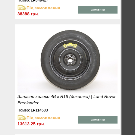
Номер:
LR048427
Під замовлення
ЗАМОВИТИ
38388 грн.
Запасне колесо 4B x R18 (докатка) | Land Rover
Freelander
Номер:
LR114533
Під замовлення
ЗАМОВИТИ
13613.25 грн.