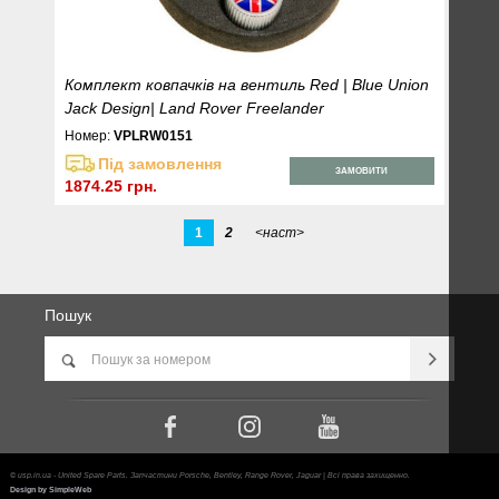
Комплект ковпачків на вентиль Red | Blue Union
Jack Design| Land Rover Freelander
Номер:
VPLRW0151
Під замовлення
ЗАМОВИТИ
1874.25 грн.
1
2
<наст>
Пошук
© usp.in.ua - United Spare Parts. Запчастини Porsche, Bentley, Range Rover, Jaguar | Всі права захищенно.
Design by SimpleWeb