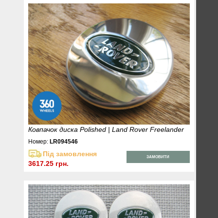
Ковпачок диска Polished | Land Rover Freelander
Номер:
LR094546
Під замовлення
ЗАМОВИТИ
3617.25 грн.