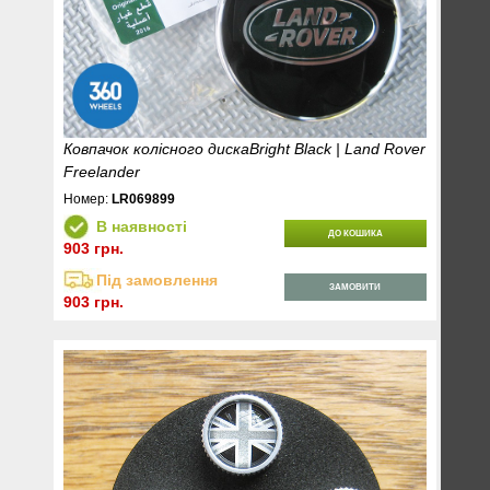
Ковпачок колісного дискаBright Black | Land Rover
Freelander
Номер:
LR069899
В наявності
ДО КОШИКА
903 грн.
Під замовлення
ЗАМОВИТИ
903 грн.