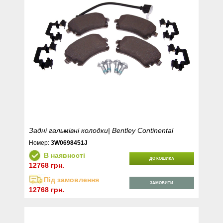
Задні гальмівні колодки| Bentley Continental
Номер:
3W0698451J
В наявності
ДО КОШИКА
12768 грн.
Під замовлення
ЗАМОВИТИ
12768 грн.