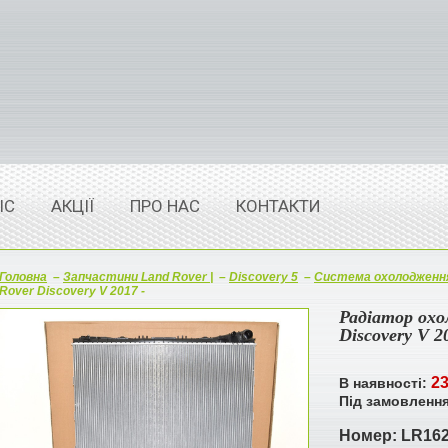
ІС
АКЦІЇ
ПРО НАС
КОНТАКТИ
Головна
–
Запчастини Land Rover |
–
Discovery 5
–
Система охолодженн
Rover Discovery V 2017 -
Радіатор охо
Discovery V 2
23
В наявності:
Під замовленн
Номер:
LR162