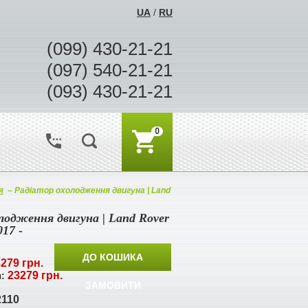
UA
/
RU
(099) 430-21-21
(097) 540-21-21
(093) 430-21-21
0
я
–
Радіатор охолодження двигуна | Land
лодження двигуна | Land Rover
017 -
ДО КОШИКА
279 грн.
23279 грн.
я:
ЗАМОВИТИ
110