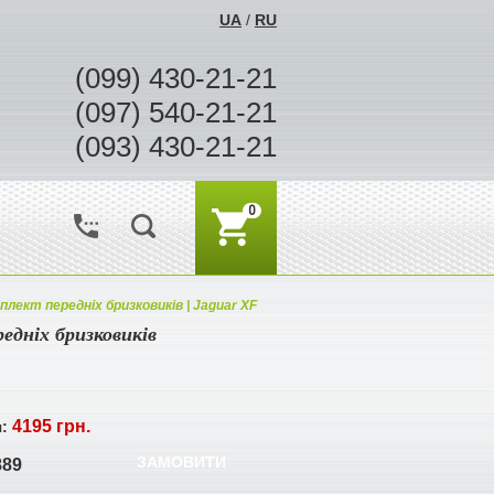
UA
/
RU
(099) 430-21-21
(097) 540-21-21
(093) 430-21-21
0
плект передніх бризковиків | Jaguar XF
едніх бризковиків
4195 грн.
я:
ЗАМОВИТИ
889