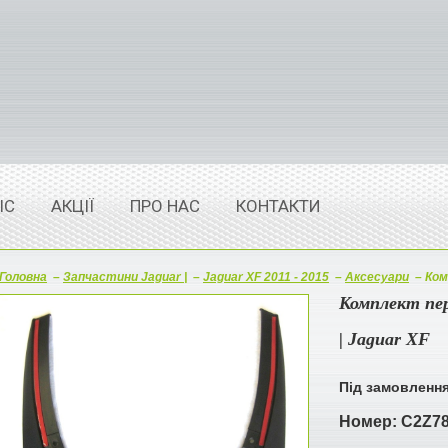
ІС
АКЦІЇ
ПРО НАС
КОНТАКТИ
Головна
–
Запчастини Jaguar |
–
Jaguar XF 2011 - 2015
–
Аксесуари
–
Ком
Комплект пер
| Jaguar XF
Під замовленн
Номер:
C2Z7