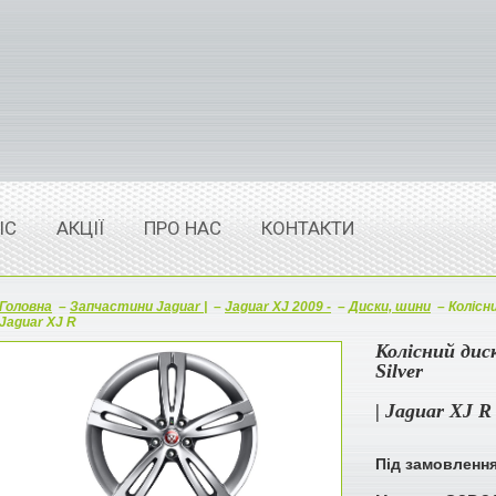
ІС
АКЦІЇ
ПРО НАС
КОНТАКТИ
Головна
–
Запчастини Jaguar |
–
Jaguar XJ 2009 -
–
Диски, шини
–
Колісни
Jaguar XJ R
Колісний диск
Silver
| Jaguar XJ R
Під замовленн