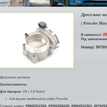
Дросельна зас
| Porsche Ma
25
В наявності:
Під замовленн
Номер:
99760
Дросільна заслінка
Застосовність:
Для двигуна -
V6 | 3.6 Petrol
для всього модельного ряду Porsche
Старий номер:
99660511500, 95560506200, 99660511501, 997605