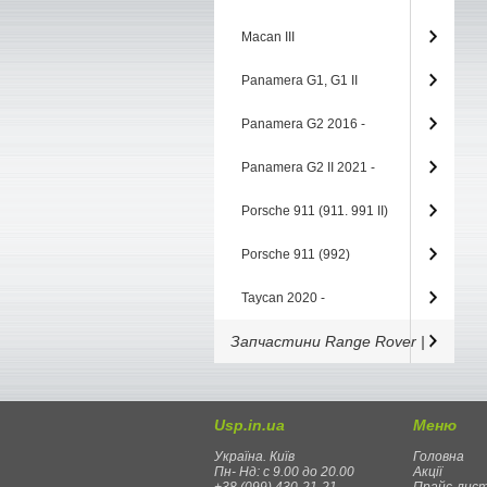
Macan III
Panamera G1, G1 II
Panamera G2 2016 -
Panamera G2 II 2021 -
Porsche 911 (911. 991 II)
Porsche 911 (992)
Taycan 2020 -
Запчастини Range Rover |
Usp.in.ua
Меню
Україна. Київ
Головна
Пн- Нд: с 9.00 до 20.00
Акції