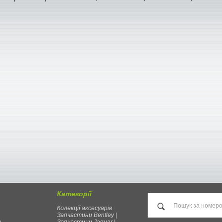
Категорії
Колекції аксесуарів
Запчастини Bentley |