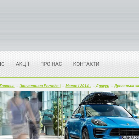
ІС
АКЦІЇ
ПРО НАС
КОНТАКТИ
Головна
–
Запчастини Porsche |
–
Macan I 2014 -
–
Двигун
–
Дросельна зас