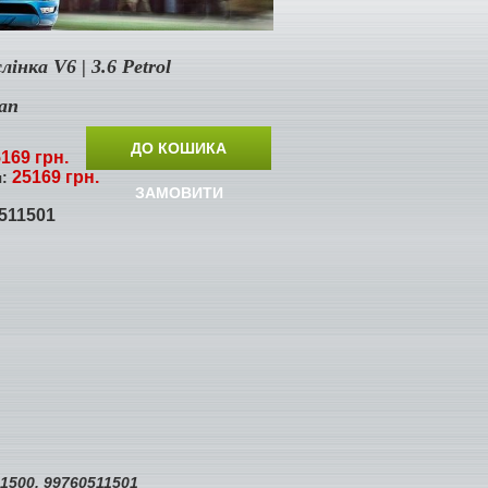
лінка V6 | 3.6 Petrol
can
ДО КОШИКА
169 грн.
25169 грн.
я:
ЗАМОВИТИ
511501
11500, 99760511501