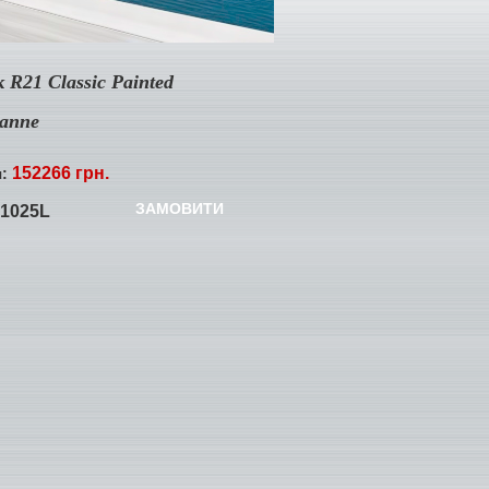
 R21 Classic Painted
sanne
152266 грн.
я:
ЗАМОВИТИ
1025L