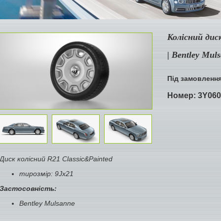
Колісний диск
| Bentley Mul
Під замовленн
Номер:
3Y060
Диск колісний R21 Classic&Painted
тирозмір: 9Jx21
Застосовність:
Bentley Mulsanne