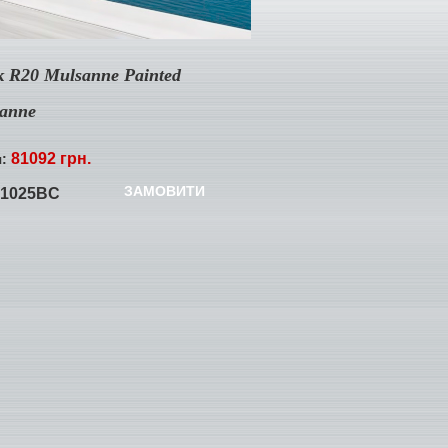
к R20 Mulsanne Painted
sanne
81092 грн.
я:
ЗАМОВИТИ
01025BC