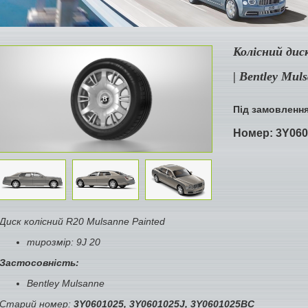
Колісний дис
| Bentley Mul
Під замовленн
Номер:
3Y06
Диск колісний R20
Mulsanne
Painted
тирозмір: 9J 20
Застосовність:
Bentley Mulsanne
Старий номер:
3Y0601025,
3Y0601025J, 3Y0601025BC