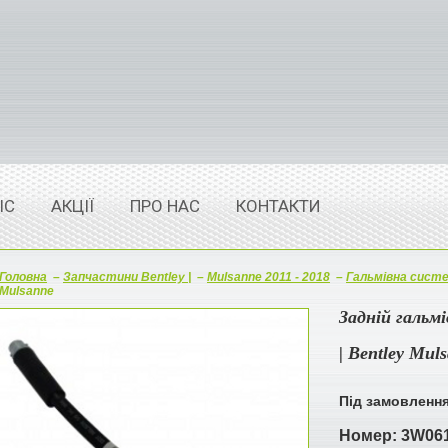
ІС
АКЦІЇ
ПРО НАС
КОНТАКТИ
Головна
–
Запчастини Bentley |
–
Mulsanne 2011 - 2018
–
Гальмівна сист
Mulsanne
Задній гальм
| Bentley Mul
Під замовленн
Номер:
3W06