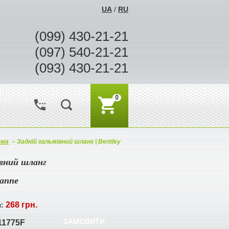
UA
/
RU
(099) 430-21-21
(097) 540-21-21
(093) 430-21-21
0
ема
–
Задній гальмівний шланг | Bentley
івний шланг
sanne
268 грн.
я:
ЗАМОВИТИ
11775F