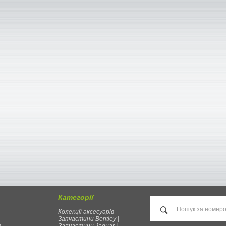
Категорії
Колекції аксесуарів
Запчастини Bentley |