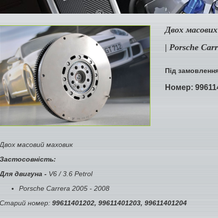
Двох масових
| Porsche Car
Під замовленн
Номер:
99611
Двох масовий маховик
Застосовність:
Для двигуна -
V6 / 3.6 Petrol
Porsche Carrera 2005 - 2008
Старий номер:
99611401202, 99611401203, 99611401204