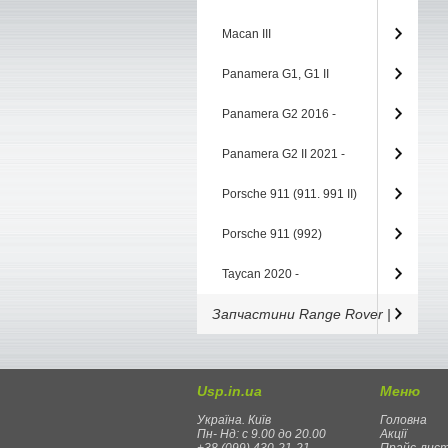
Macan III
Panamera G1, G1 II
Panamera G2 2016 -
Panamera G2 II 2021 -
Porsche 911 (911. 991 II)
Porsche 911 (992)
Taycan 2020 -
Запчастини Range Rover |
Usp.in.ua
Меню
Україна. Київ
Головна
Пн- Нд: с 9.00 до 20.00
Акції