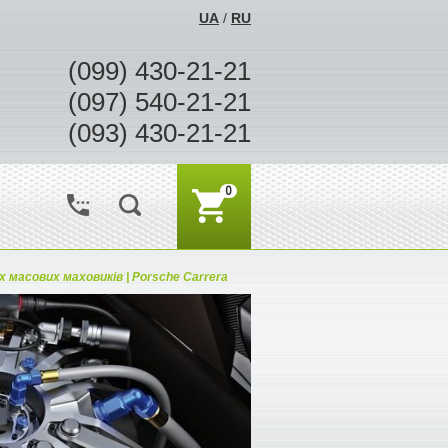
UA
/
RU
(099) 430-21-21
(097) 540-21-21
(093) 430-21-21
0
х масових маховиків | Porsche Carrera