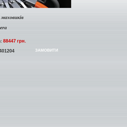
 маховиків
rera
88447 грн.
я:
ЗАМОВИТИ
401204