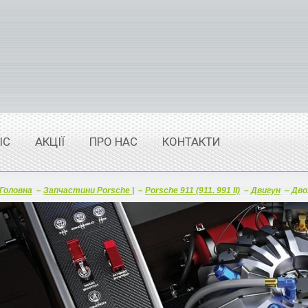
ІС
АКЦІЇ
ПРО НАС
КОНТАКТИ
Головна
–
Запчастини Porsche |
–
Porsche 911 (911. 991 II)
–
Двигун
–
Дво