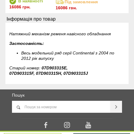
В наявності
Під замовлення
16086 грн.
16086 грн.
Інформація про товар
Натяжний механізм ременя навісного обладнання
Застосовність:
Весь модельний ряд серії Continental з 2004 по
2012 рік випуску
Старий номер:
07D903315E,
07D903315F,
07D903315H,
07D903315J
Пошук