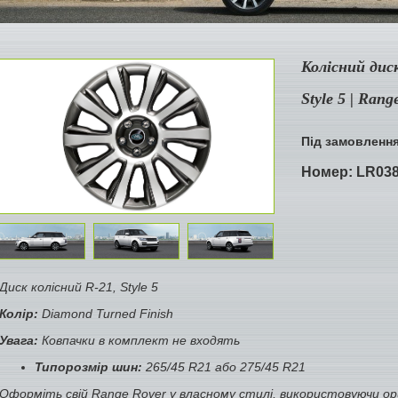
Колісний дис
Style 5 | Rang
Під замовленн
Номер:
LR03
Диск колісний R-21, Style 5
Колір:
Diamond Turned Finish
Увага:
Ковпачки в комплект не входять
Типорозмір шин:
265/45 R21 або 275/45 R21
Оформіть свій Range Rover у власному стилі, використовуючи ориг