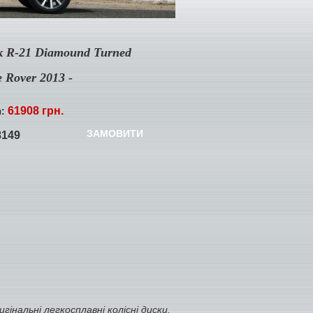
к R-21 Diamound Turned
e Rover 2013 -
61908 грн.
я:
ЗАМОВИТИ
8149
інальні легкосплавні колісні диски.