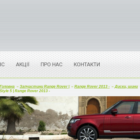
ІС
АКЦІЇ
ПРО НАС
КОНТАКТИ
Головна
–
Запчастини Range Rover |
–
Range Rover 2013 -
–
Диски, шини
Style 5 | Range Rover 2013 -