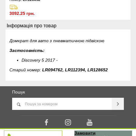
3092.25 грн.
Інформація про товар
Домкрат для авто з пневматичною підвіскою
Застосовність:
Discovery 5 2017 -
Старий номер:
LR094762, LR112394,
LR128652
Пошук
Замовити
© usp.in.ua - United Spare Parts. Запчастини Porsche, Bentley, Range Rover, Jaguar | Всі права захищенно.