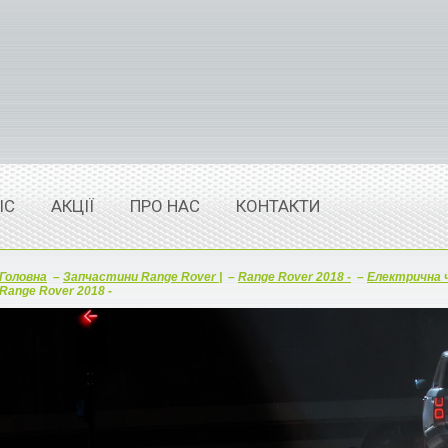
ІС
АКЦІЇ
ПРО НАС
КОНТАКТИ
Головна
–
Запчастини Range Rover |
–
Range Rover 2018 -
–
Електрична 
Range Rover 2018 -