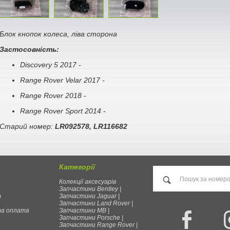
Блок кнопок колеса, ліва сторона
Застосовність:
Discovery 5 2017 -
Range Rover Velar 2017 -
Range Rover 2018 -
Range Rover Sport 2014 -
Старий номер:
LR092578, LR116682
Категорії
Колекції аксесуарів
Запчастини Bentley |
т
Запчастини Jaguar |
Запчастини Land Rover |
та оплата
Запчастини MB |
Запчастини Porsche |
Запчастини Range Rover |