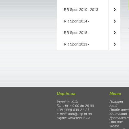
RR Sport 2010 - 2013
RR Sport 2014 -
RR Sport 2018 -
RR Sport 2023 -
Usp.in.ua
Меню
Україна. Київ
Головна
Пн- Нд: с 9.00 до 20.00
Акції
+38 (099) 430-21-21
Прайс-лис
e-mail: info@usp.in.ua
Контакти
skype: www.usp.in.ua
Доставка 
Про нас
Фото