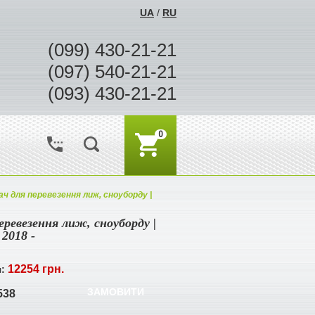
UA
/
RU
(099) 430-21-21
(097) 540-21-21
(093) 430-21-21
0
ч для перевезення лиж, сноуборду |
еревезення лиж, сноуборду |
 2018 -
12254 грн.
я:
ЗАМОВИТИ
538