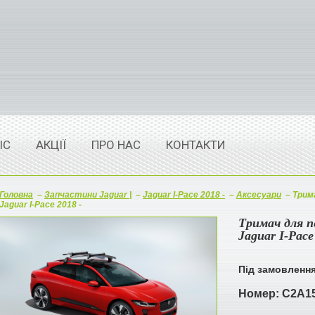
ІС
АКЦІЇ
ПРО НАС
КОНТАКТИ
Головна
–
Запчастини Jaguar |
–
Jaguar I-Pace 2018 -
–
Аксесуари
–
Трима
Jaguar I-Pace 2018 -
Тримач для п
Jaguar I-Pace
Під замовленн
Номер:
C2A1