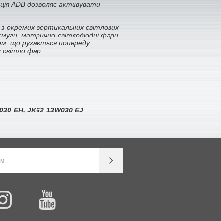
нкція ADB дозволяє активувати
 з окремих вертикальних світлових
 смуги, матрично-світлодіодні фари
м, що рухається попереду,
є світло фар.
030-EH,
JK62-13W030-EJ