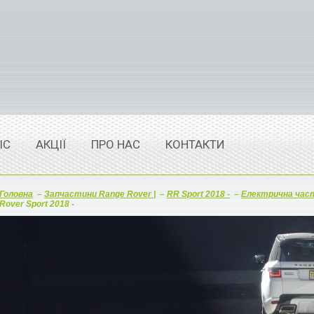
ІС
АКЦІЇ
ПРО НАС
КОНТАКТИ
Головна
–
Запчастини Range Rover |
–
RR Sport 2018 -
–
Електрична час
Rover Sport 2018 -