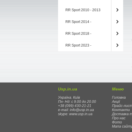
RR Sport 2010 - 2013
RR Sport 2014 -
RR Sport 2018 -
RR Sport 2023 -
Usp.in.ua
Меню
Україна. Київ
Головна
Пн- Нд: с 9.00 до 20.00
Акції
+38 (099) 430-21-21
Прайс-лис
e-mail: info@usp.in.ua
Контакти
skype: www.usp.in.ua
Доставка 
Про нас
Фото
Мапа сайт