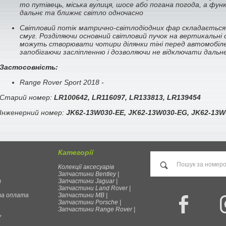
то путівець, міська вулиця, шосе або погана погода, а фу
дальнє та ближнє світло одночасно
Світловий потік матрично-світлодіодних фар складається
смуг. Розділяючи основний світловий пучок на вертикальні
можуть створювати чотири ділянки тіні перед автомобіле
запобігаючи засліпленню і дозволяючи не відключати дальн
Застосовність:
Range Rover Sport 2018 -
Старий номер:
LR100642,
LR116097,
LR133813,
LR139454
Інженерний номер:
JK62-13W030-EE, JK62-13W030-EG, JK62-13W
Категорії
Колекції аксесуарів
Запчастини Bentley |
т
Запчастини Jaguar |
Запчастини Land Rover |
та оплата
Запчастини MB |
Запчастини Porsche |
Запчастини Range Rover |
у