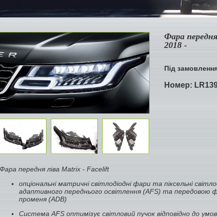
Фара передня 
2018 -
Під замовленн
Номер:
LR13
Фара передня ліва Matrix - Facelift
опціональні матричні світлодіодні фари та піксельні світл
адаптивного переднього освітлення (AFS) та передовою 
променя (ADB)
Система AFS оптимізує світловий пучок відповідно до умо