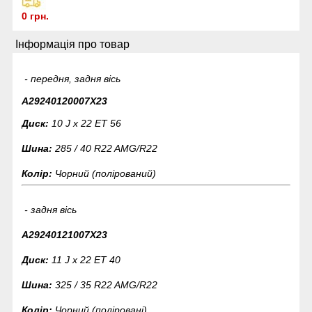
0 грн.
Інформація про товар
- передня, задня вісь
A29240120007X23
Диск:
10 J x 22 ET 56
Шина:
285 / 40 R22
AMG/R22
Колір:
Чорний (полірований)
- задня вісь
A29240121007X23
Диск:
11 J x 22 ET 40
Шина:
325 / 35 R22
AMG/R22
Колір:
Чорний (поліровані)