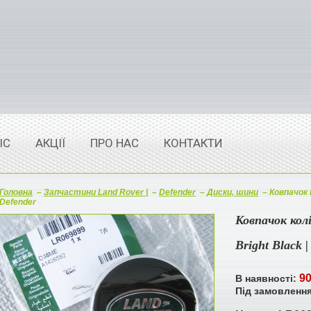
ІС
АКЦІЇ
ПРО НАС
КОНТАКТИ
Головна
–
Запчастини Land Rover |
–
Defender
–
Диски, шини
–
Ковпачок 
Defender
Ковпачок кол
Bright Black 
90
В наявності:
Під замовленн