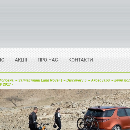
ІС
АКЦІЇ
ПРО НАС
КОНТАКТИ
Головна
–
Запчастини Land Rover |
–
Discovery 5
–
Аксесуари
–
Бічні мол
V 2017 -