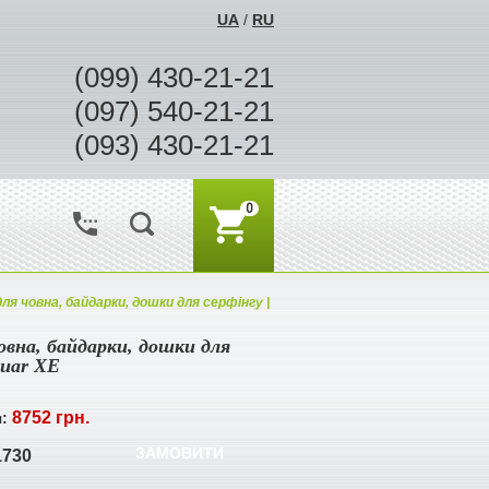
UA
/
RU
(099) 430-21-21
(097) 540-21-21
(093) 430-21-21
0
ля човна, байдарки, дошки для серфінгу |
овна, байдарки, дошки для
guar XE
8752 грн.
я:
ЗАМОВИТИ
1730