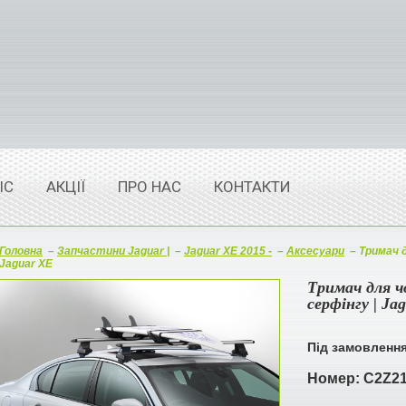
ІС
АКЦІЇ
ПРО НАС
КОНТАКТИ
Головна
–
Запчастини Jaguar |
–
Jaguar XE 2015 -
–
Аксесуари
–
Тримач д
Jaguar XE
Тримач для ч
серфінгу | Ja
Під замовленн
Номер:
C2Z2