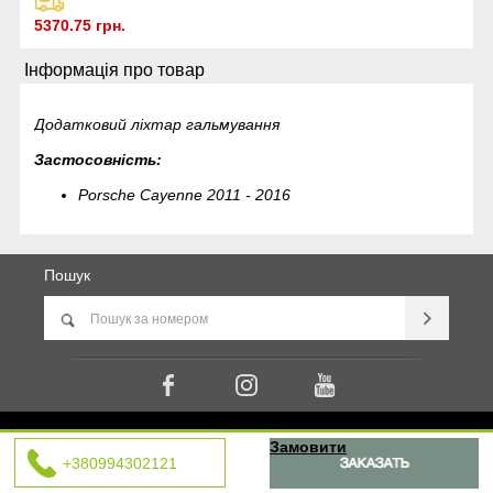
5370.75 грн.
Інформація про товар
Додатковий ліхтар гальмування
Застосовність:
Porsche Cayenne 2011 - 2016
Пошук
© usp.in.ua - United Spare Parts. Запчастини Porsche, Bentley, Range Rover, Jaguar | Всі права захищенно.
Замовити
Design by SimpleWeb
+380994302121